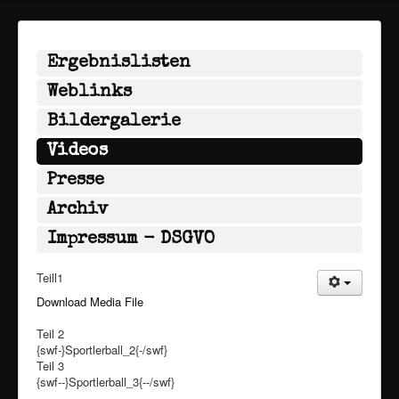
Ergebnislisten
Weblinks
Bildergalerie
Videos
Presse
Archiv
Impressum - DSGVO
Teill1
Download Media File
Teil 2
{swf-}Sportlerball_2{-/swf}
Teil 3
{swf--}Sportlerball_3{--/swf}